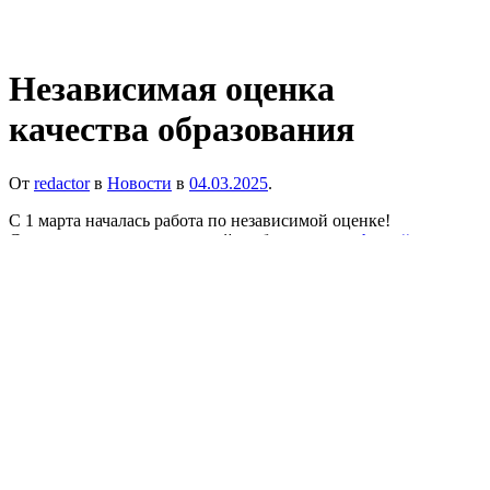
Независимая оценка
качества образования
От
redactor
в
Новости
в
04.03.2025
.
С 1 марта началась работа по независимой оценке!
Ссылка для опроса родителей и обучающихся:
https://opros-
mari-2025.testograf.ru/
Данную анкету по ссылке могут заполнять родители
(законные представители) обучающихся (воспитанников), а
также обучающиеся, достигшие и старше 14 лет.
С одного устройства (компьютера или телефона) принимается
1 ответ.
←
График приема директором
В школе состоялся урок
мужества
→
На платформе
WordPress
/ темы WordPress Academica от
WPZOOM