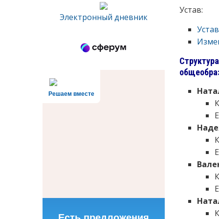
Устав:
Электронный дневник
Уста
Изме
Структура
общеобраз
Ната
Решаем вместе
E
Наде
E
Вале
E
Ната
Есть предложения