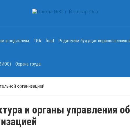
ам и родителям
ГИА
food
Родителям будущих первокласснико
(ЭИОС)
Охрана труда
ательной организацией
ктура и органы управления о
низацией