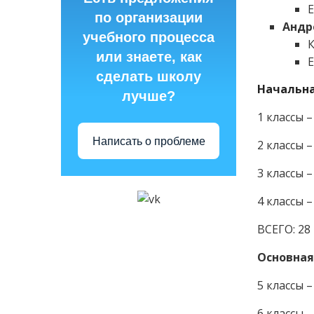
E
по организации
Андр
учебного процесса
или знаете, как
E
сделать школу
Начальна
лучше?
1 классы 
Написать о проблеме
2 классы 
3 классы 
4 классы 
ВСЕГО: 28
Основная
5 классы 
6 классы 